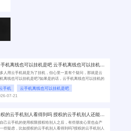
云手机离线也可以挂机是吧 云手机离线也可以挂机的软件哪个好
多人用云手机就是为了挂机，但心里一直有个疑问，那就是云
机离线也可以挂机是吧?如果是的话，云手机离线也可以挂机的
件哪个好呢?今天就把这两个问题彻底讲清楚，以便大家更好的
云手机
云手机离线也可以挂机是吧
用。
026-07-21
云手机离线也可以挂机的软件哪个好
授权的云手机别人看得到吗 授权的云手机别人还能操作吗
自己云手机的使用权限授权给别人之后，有些朋友心里也会产
一些疑虑，比如授权的云手机别人看得到吗?授权的云手机别人