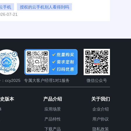
能操作吗?接下来，小编就把权限问题彻底说清楚。
云手机
授权的云手机别人看得到吗
026-07-21
授权的云手机别人还能操作吗
：ccy2025
专属大客户经理1对1服务
微信公众号
历史版本
产品介绍
关于我们
4
应用场景
企业介绍
产品特性
用户协议
9
下载产品
隐私政策