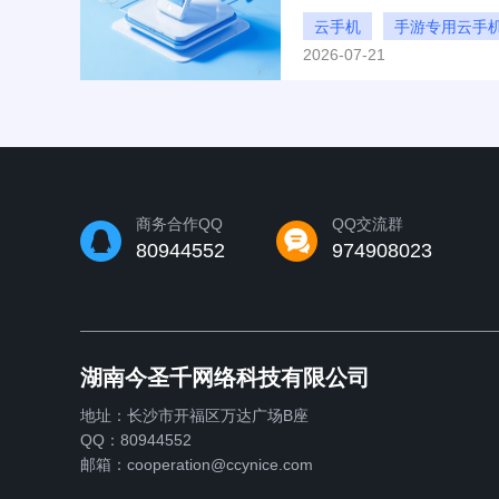
云手机怎么用?今天就和大家
云手机
手游专用云手
2026-07-21
手游专用云手机怎么用
商务合作QQ
QQ交流群
80944552
974908023
湖南今圣千网络科技有限公司
地址：长沙市开福区万达广场B座
QQ：80944552
邮箱：cooperation@ccynice.com