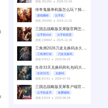
浏览 401281
2026-01-04
手机虚拟机
传奇鬼服单机版怎么玩？独家揭秘下载渠道与攻略！
游戏搬砖
云手机
浏览 262465
2024-11-23
手游托管
三国志战略版灵犀版官网怎么登录？云手机登录技巧！
造
云手机root
云手机租赁
浏览 228663
2025-12-26
云手机pc端
三角洲2026刀皮兑换码永久 三角洲刀皮兑换码2026永久最新
三角洲行动
刀皮兑换码
浏览 87612
2026-06-25
兑换码
生存33天兑换码和礼包码大全2026 生存33天兑换码大全最新2026
生存33天
兑换码
浏览 82141
2026-07-02
礼包码
三国志战略版灵犀客户端官网在哪？2025最新下载教程｜云手机免ROOT一键畅玩攻略
云手机多开
免费辅助
率
浏览 63319
2025-08-29
云手机免ROOT