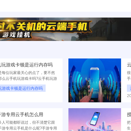
机玩游戏卡顿是运行内存吗
是每位玩家最关心的点了，要不然
很
那么云手机玩游戏卡吗?云手机玩游
手
把这俩问题，一次性给大家说清楚。
软
玩游戏卡顿是运行内存吗
使
2
手游专用云手机怎么用
多人可能都听说过，但不清楚它跟
把
手游专用云手机是什么呢?手游专用
生